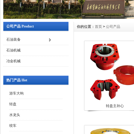
公司产品 Product
你的位置：
首页
>
公司产品
石油装备
石油机械
冶金机械
热门产品 Hot
游车大钩
转盘
转盘主补心
水龙头
绞车