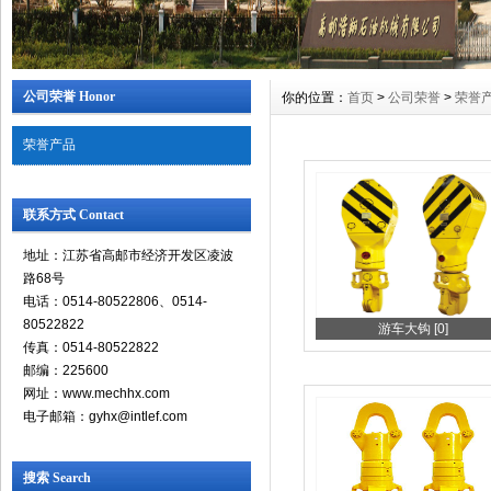
公司荣誉 Honor
你的位置：
首页
>
公司荣誉
>
荣誉
荣誉产品
联系方式 Contact
地址：江苏省高邮市经济开发区凌波
路68号
电话：0514-80522806、0514-
80522822
游车大钩 [0]
传真：0514-80522822
邮编：225600
网址：www.mechhx.com
电子邮箱：gyhx@intlef.com
搜索 Search